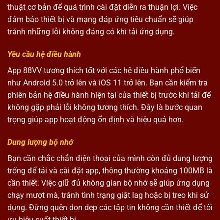
thuật cơ bản để quá trình cài đặt diễn ra thuận lợi. Việc
đảm bảo thiết bị và mạng đáp ứng tiêu chuẩn sẽ giúp
tránh những lỗi không đáng có khi tải ứng dụng.
Yêu cầu hệ điều hành
App 88VV tương thích tốt với các hệ điều hành phổ biến
như Android 5.0 trở lên và iOS 11 trở lên. Bạn cần kiểm tra
phiên bản hệ điều hành hiện tại của thiết bị trước khi tải để
không gặp phải lỗi không tương thích. Đây là bước quan
trọng giúp app hoạt động ổn định và hiệu quả hơn.
Dung lượng bộ nhớ
Bạn cần chắc chắn điện thoại của mình còn đủ dung lượng
trống để tải và cài đặt app, thông thường khoảng 100MB là
cần thiết. Việc giữ đủ không gian bộ nhớ sẽ giúp ứng dụng
chạy mượt mà, tránh tình trạng giật lag hoặc bị treo khi sử
dụng. Đừng quên dọn dẹp các tập tin không cần thiết để tối
ưu hiệu suất thiết bị.