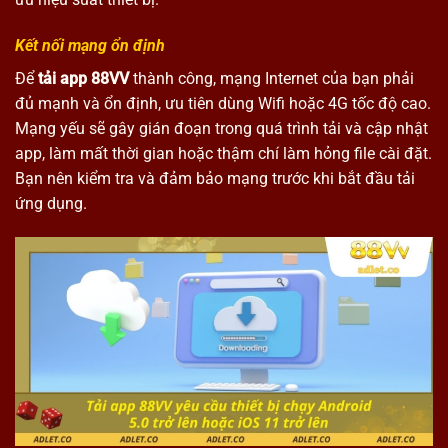
Kết nối mạng ổn định
Để
tải app 88VV
thành công, mạng Internet của bạn phải
đủ mạnh và ổn định, ưu tiên dùng Wifi hoặc 4G tốc độ cao.
Mạng yếu sẽ gây gián đoạn trong quá trình tải và cập nhật
app, làm mất thời gian hoặc thậm chí làm hỏng file cài đặt.
Bạn nên kiểm tra và đảm bảo mạng trước khi bắt đầu tải
ứng dụng.