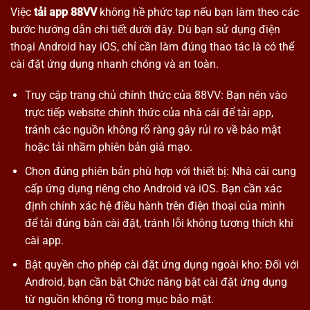
Việc
tải app 88VV
không hề phức tạp nếu bạn làm theo các
bước hướng dẫn chi tiết dưới đây. Dù bạn sử dụng điện
thoại Android hay iOS, chỉ cần làm đúng thao tác là có thể
cài đặt ứng dụng nhanh chóng và an toàn.
Truy cập trang chủ chính thức của 88VV: Bạn nên vào
trực tiếp website chính thức của nhà cái để tải app,
tránh các nguồn không rõ ràng gây rủi ro về bảo mật
hoặc tải nhầm phiên bản giả mạo.
Chọn đúng phiên bản phù hợp với thiết bị: Nhà cái cung
cấp ứng dụng riêng cho Android và iOS. Bạn cần xác
định chính xác hệ điều hành trên điện thoại của mình
để tải đúng bản cài đặt, tránh lỗi không tương thích khi
cài app.
Bật quyền cho phép cài đặt ứng dụng ngoài kho: Đối với
Android, bạn cần bật Chức năng bật cài đặt ứng dụng
từ nguồn không rõ trong mục bảo mật.