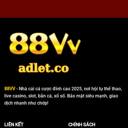
88VV
- Nhà cái cá cược đỉnh cao 2025, nơi hội tụ thể thao,
live casino, slot, bắn cá, xổ số. Bảo mật siêu mạnh, giao
dịch nhanh như chớp!
LIÊN KẾT
CHÍNH SÁCH