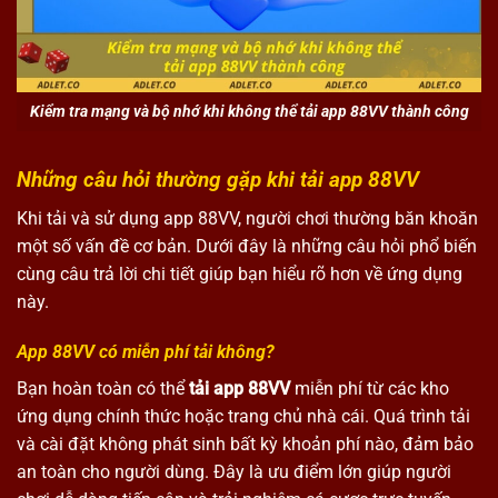
Kiểm tra mạng và bộ nhớ khi không thể tải app 88VV thành công
Những câu hỏi thường gặp khi tải app 88VV
Khi tải và sử dụng app 88VV, người chơi thường băn khoăn
một số vấn đề cơ bản. Dưới đây là những câu hỏi phổ biến
cùng câu trả lời chi tiết giúp bạn hiểu rõ hơn về ứng dụng
này.
App 88VV có miễn phí tải không?
Bạn hoàn toàn có thể
tải app 88VV
miễn phí từ các kho
ứng dụng chính thức hoặc trang chủ nhà cái. Quá trình tải
và cài đặt không phát sinh bất kỳ khoản phí nào, đảm bảo
an toàn cho người dùng. Đây là ưu điểm lớn giúp người